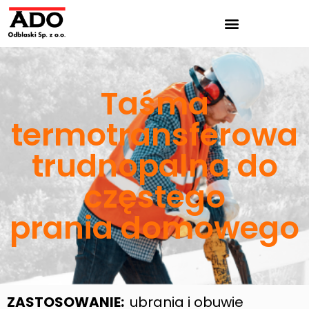
Taśma
termotransferowa
trudnopalna do
częstego
prania domowego
ZASTOSOWANIE:
ubrania i obuwie