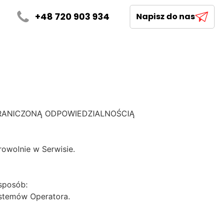
+48 720 903 934
Napisz do nas
 OGRANICZONĄ ODPOWIEDZIALNOŚCIĄ
owolnie w Serwisie.
 sposób:
stemów Operatora.