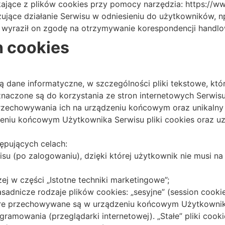
kające z plików cookies przy pomocy narzędzia: https://w
ujące działanie Serwisu w odniesieniu do użytkowników, 
e wyraził on zgodę na otrzymywanie korespondencji handlo
h cookies
owią dane informatyczne, w szczególności pliki tekstowe, 
aczone są do korzystania ze stron internetowych Serwisu
 przechowywania ich na urządzeniu końcowym oraz unikalny
iu końcowym Użytkownika Serwisu pliki cookies oraz uzy
ępujących celach:
isu (po zalogowaniu), dzięki której użytkownik nie musi n
ej w części „Istotne techniki marketingowe”;
nicze rodzaje plików cookies: „sesyjne” (session cookies)
tóre przechowywane są w urządzeniu końcowym Użytkowni
ogramowania (przeglądarki internetowej). „Stałe” pliki co