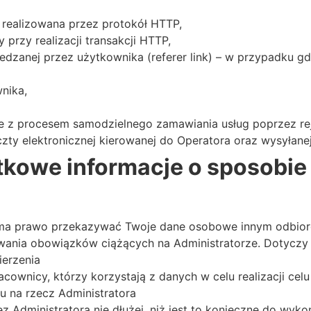
ja realizowana przez protokół HTTP,
y przy realizacji transakcji HTTP,
dzanej przez użytkownika (referer link) – w przypadku gdy
nika,
 z procesem samodzielnego zamawiania usług poprzez reje
zty elektronicznej kierowanej do Operatora oraz wysyłane
atkowe informacje o sposobi
 ma prawo przekazywać Twoje dane osobowe innym odbiorc
wania obowiązków ciążących na Administratorze. Dotyczy 
ierzenia
ownicy, którzy korzystają z danych w celu realizacji celu 
gu na rzecz Administratora
Administratora nie dłużej, niż jest to konieczne do wyko