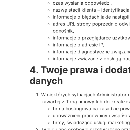
czas wysłania odpowiedzi,
nazwę stacji klienta – identyfikac
informacje o błędach jakie nastąpił
adres URL strony poprzednio odwie
odnośnik,
informacje o przeglądarce użytkow
informacje o adresie IP,
informacje diagnostyczne związane
informacje związane z obsługą poc
4. Twoje prawa i dod
danych
W niektórych sytuacjach Administrator
zawartej z Tobą umowy lub do zrealizo
firma hostingowa na zasadzie pow
upoważnieni pracownicy i współprac
firmy, świadczące usługi marketin
Twoje dane osobowe przetwarzane przez 