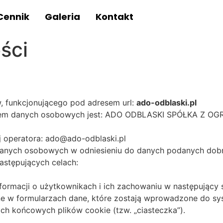
Cennik
Galeria
Kontakt
ści
w, funkcjonującego pod adresem url:
ado-odblaski.pl
torem danych osobowych jest: ADO ODBLASKI SPÓŁKA Z
j operatora: ado@ado-odblaski.pl
danych osobowych w odniesieniu do danych podanych dobr
stępujących celach:
informacji o użytkownikach i ich zachowaniu w następujący
 w formularzach dane, które zostają wprowadzone do sy
ch końcowych plików cookie (tzw. „ciasteczka”).