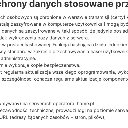
chrony danych stosowane pr
ch osobowych są chronione w warstwie transmisji (certyfi
ostają zaszyfrowane w komputerze użytkownika i mogą być
nych są zaszyfrowane w taki sposób, że jedynie posiada
dek wykradzenia bazy danych z serwera.
 postaci hashowanej. Funkcja hashująca działa jednokieru
esny standard w zakresie przechowywania haseł użytkowni
administracyjne.
rnie wykonuje kopie bezpieczeństwa.
t regularna aktualizacja wszelkiego oprogramowania, wy
 szczególności oznacza regularne aktualizacje komponen
zymywany) na serwerach operatora: home.pl
iezawodności technicznej prowadzi logi na poziomie serw
URL (adresy żądanych zasobów – stron, plików),